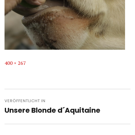
Volle
400 × 267
Größe
Beitragsnavigation
VERÖFFENTLICHT IN
Unsere Blonde d´Aquitaine