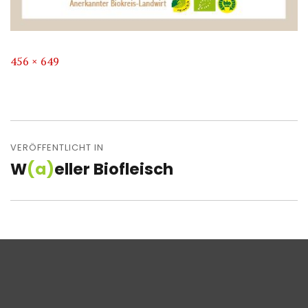
Volle
456 × 649
Größe
Beitragsnavigation
VERÖFFENTLICHT IN
W
(a)
eller Biofleisch