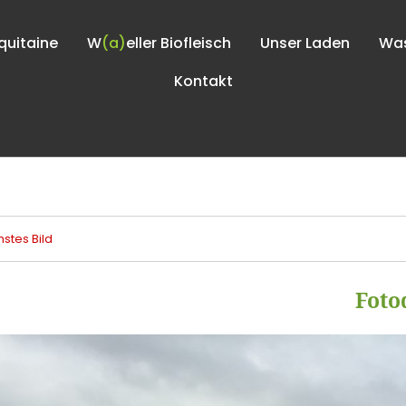
quitaine
W
(a)
eller Biofleisch
Unser Laden
Was
Kontakt
stes Bild
Foto