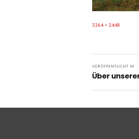
Volle
3264 × 2448
Größe
Beitragsn
VERÖFFENTLICHT IN
Über unsere