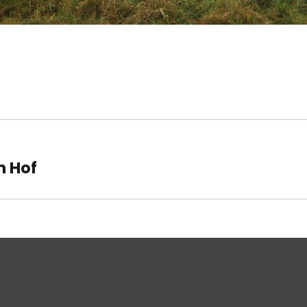
avigation
n Hof