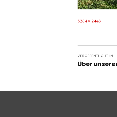
Volle
3264 × 2448
Größe
Beitragsn
VERÖFFENTLICHT IN
Über unsere