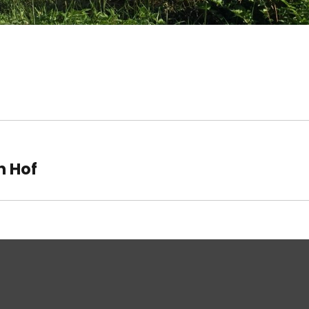
avigation
n Hof