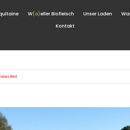
quitaine
W
(a)
eller Biofleisch
Unser Laden
Was
Kontakt
stes Bild