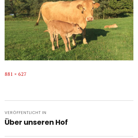
Volle
881 × 627
Größe
Beitragsnavigation
VERÖFFENTLICHT IN
Über unseren Hof