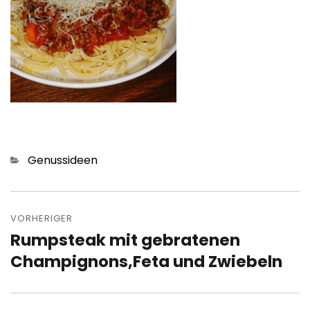
Kategorien
Genussideen
Beitragsnavigation
VORHERIGER
Rumpsteak mit gebratenen
Vorheriger
Beitrag:
Champignons,Feta und Zwiebeln