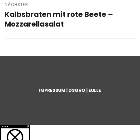
NÄCHSTER
Kalbsbraten mit rote Beete –
Nächster
Beitrag:
Mozzarellasalat
IMPRESSUM | DSGVO | EULLE
Weitere Informationen über den gesperrten Inhalt.