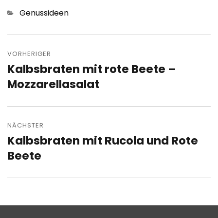
Kategorien
Genussideen
Beitragsnavigation
VORHERIGER
Kalbsbraten mit rote Beete –
Vorheriger
Beitrag:
Mozzarellasalat
NÄCHSTER
Kalbsbraten mit Rucola und Rote
Nächster
Beitrag:
Beete