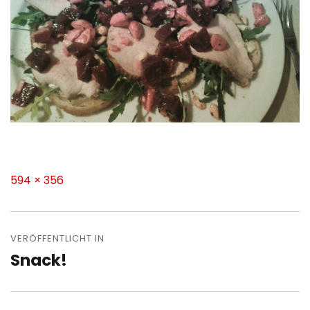
Volle
594 × 356
Größe
Beitragsnavigation
VERÖFFENTLICHT IN
Snack!