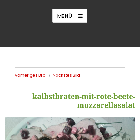
MENÜ
Vorheriges Bild
Nächstes Bild
kalbstbraten-mit-rote-beete-
mozzarellasalat